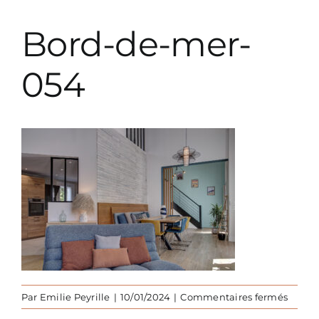
Prestations décoration
Bord-de-mer-
Prestations paysagiste
054
Parutions
sur
Par
Emilie Peyrille
|
10/01/2024
|
Commentaires fermés
Bord-