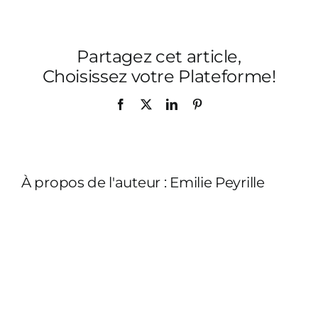
de-
mer-
054
Partagez cet article,
Choisissez votre Plateforme!
Facebook
X
LinkedIn
Pinterest
À propos de l'auteur :
Emilie Peyrille