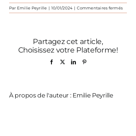
sur
Par
Emilie Peyrille
|
10/01/2024
|
Commentaires fermés
Bord-
de-
mer-
fauteu
Partagez cet article,
piscin
138
Choisissez votre Plateforme!
Facebook
X
LinkedIn
Pinterest
À propos de l'auteur :
Emilie Peyrille