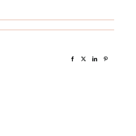
Facebook
X
LinkedIn
Pinterest