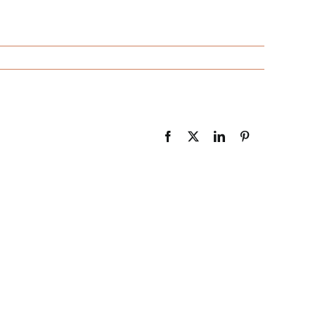
Facebook
X
LinkedIn
Pinterest