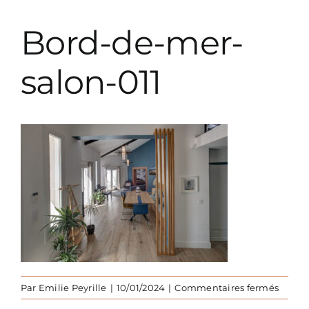
Prestations décoration
Bord-de-mer-
Prestations paysagiste
salon-011
Parutions
sur
Par
Emilie Peyrille
|
10/01/2024
|
Commentaires fermés
Bord-