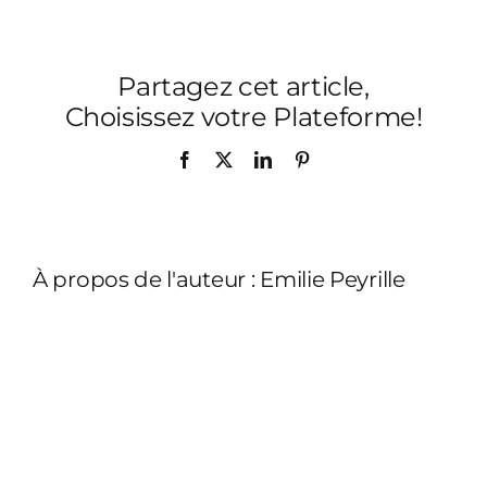
de-
mer-
salon-
Partagez cet article,
011
Choisissez votre Plateforme!
Facebook
X
LinkedIn
Pinterest
À propos de l'auteur :
Emilie Peyrille