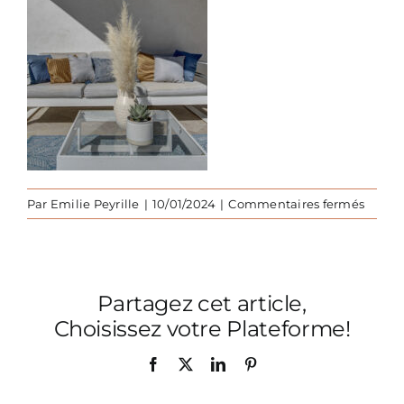
sur
Par
Emilie Peyrille
|
10/01/2024
|
Commentaires fermés
Bord-
de-
mer-
table
Partagez cet article,
basse
salon
Choisissez votre Plateforme!
jardin
135
Facebook
X
LinkedIn
Pinterest