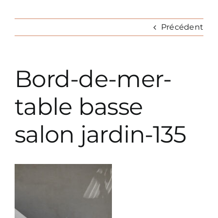
Nav
Précédent
REALISATIONS
Prestations décoration
Bord-de-mer-
Prestations paysagiste
table basse
salon jardin-135
Parutions