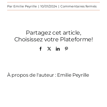
sur
Par
Emilie Peyrille
|
10/01/2024
|
Commentaires fermés
Glam
Chic-
zooo
papier
Partagez cet article,
peint
Choisissez votre Plateforme!
Facebook
X
LinkedIn
Pinterest
À propos de l'auteur :
Emilie Peyrille