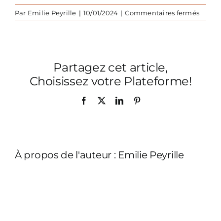
sur
Par
Emilie Peyrille
|
10/01/2024
|
Commentaires fermés
Maiso
Camp
canap
Partagez cet article,
Choisissez votre Plateforme!
Facebook
X
LinkedIn
Pinterest
À propos de l'auteur :
Emilie Peyrille