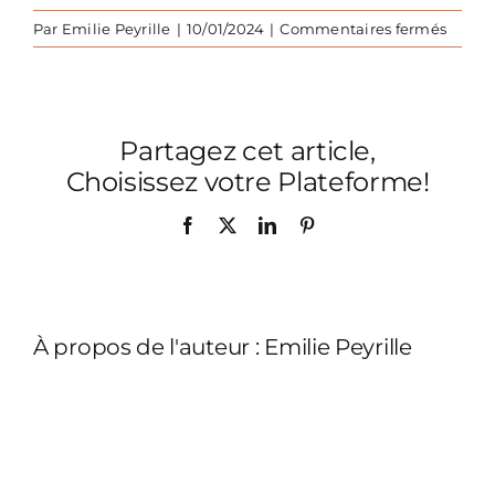
sur
Par
Emilie Peyrille
|
10/01/2024
|
Commentaires fermés
Maiso
Camp
meubl
salon
Partagez cet article,
Choisissez votre Plateforme!
Facebook
X
LinkedIn
Pinterest
À propos de l'auteur :
Emilie Peyrille