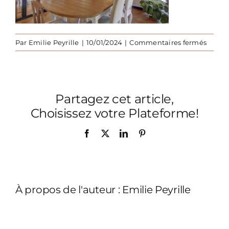
sur
Par
Emilie Peyrille
|
10/01/2024
|
Commentaires fermés
Maiso
Camp
salle
a
Partagez cet article,
mange
verrier
Choisissez votre Plateforme!
27
Facebook
X
LinkedIn
Pinterest
À propos de l'auteur :
Emilie Peyrille