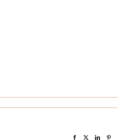
Facebook
X
LinkedIn
Pinterest