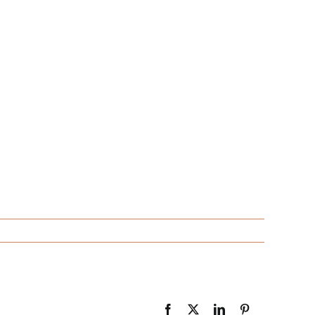
Facebook
X
LinkedIn
Pinterest