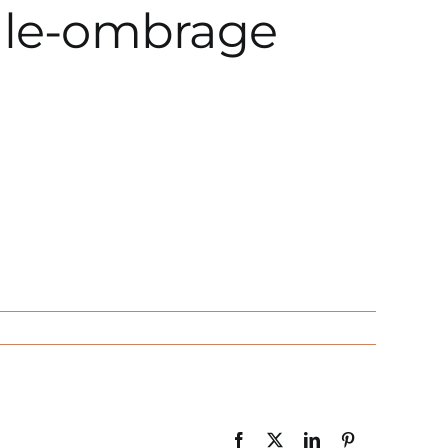
oile-ombrage
Facebook
X
LinkedIn
Pinterest