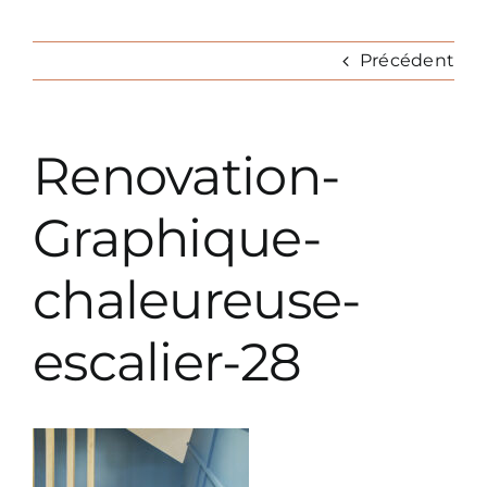
Nav
Précédent
REALISATIONS
Prestations décoration
Renovation-
Prestations paysagiste
Graphique-
chaleureuse-
Parutions
escalier-28