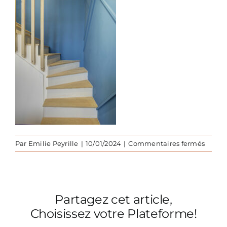
sur
Par
Emilie Peyrille
|
10/01/2024
|
Commentaires fermés
Renov
Graph
chaleu
escalie
Partagez cet article,
28
Choisissez votre Plateforme!