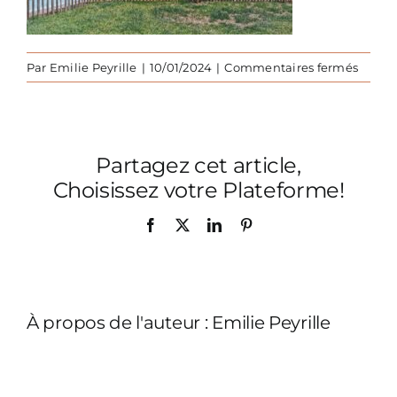
sur
Par
Emilie Peyrille
|
10/01/2024
|
Commentaires fermés
Jardin
du-
Sud-
barrie
Partagez cet article,
bois
floté
Choisissez votre Plateforme!
Facebook
X
LinkedIn
Pinterest
À propos de l'auteur :
Emilie Peyrille