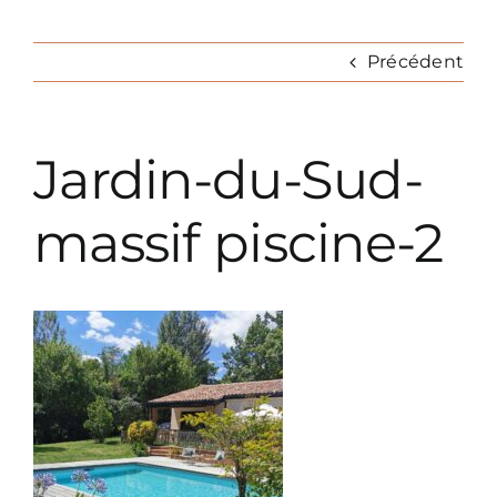
Nav
Précédent
REALISATIONS
Prestations décoration
Jardin-du-Sud-
Prestations paysagiste
massif piscine-2
Parutions