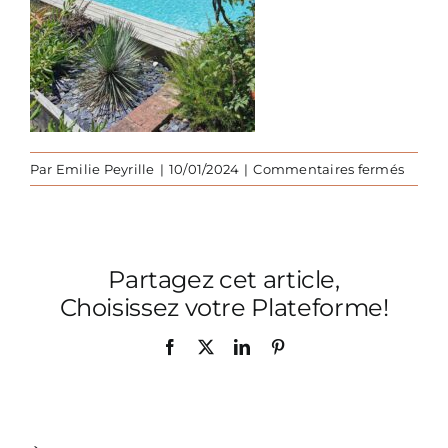
sur
Par
Emilie Peyrille
|
10/01/2024
|
Commentaires fermés
Jardin
du-
Sud-
massif
Partagez cet article,
piscin
2
Choisissez votre Plateforme!
Facebook
X
LinkedIn
Pinterest