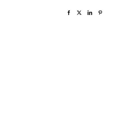
Facebook
X
LinkedIn
Pinterest