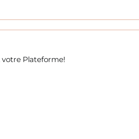
sur
Photo-
04
z votre Plateforme!