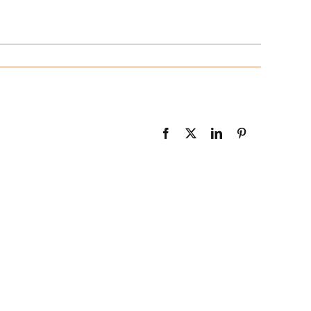
Facebook
X
LinkedIn
Pinterest