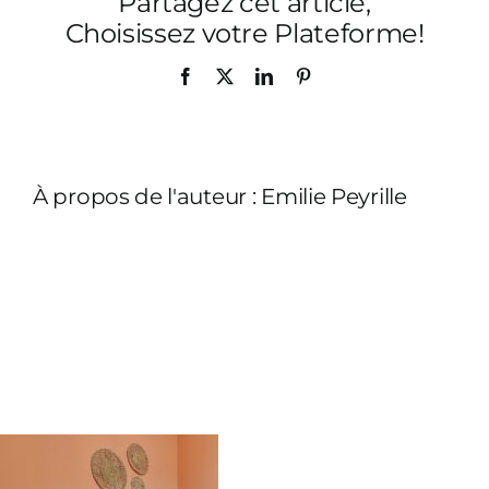
Partagez cet article,
chamb
terrac
Choisissez votre Plateforme!
coussi
Facebook
X
LinkedIn
Pinterest
À propos de l'auteur :
Emilie Peyrille