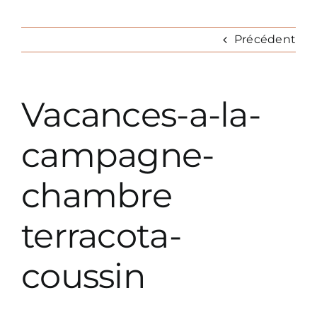
Nav
Précédent
REALISATIONS
Prestations décoration
Vacances-a-la-
Prestations paysagiste
campagne-
chambre
Parutions
terracota-
coussin