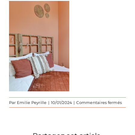
sur
Par
Emilie Peyrille
|
10/01/2024
|
Commentaires fermés
Vacan
a-
la-
campa