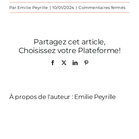
sur
Par
Emilie Peyrille
|
10/01/2024
|
Commentaires fermés
Vacan
a-
la-
campa
Partagez cet article,
gite-
web-
Choisissez votre Plateforme!
10
Facebook
X
LinkedIn
Pinterest
À propos de l'auteur :
Emilie Peyrille