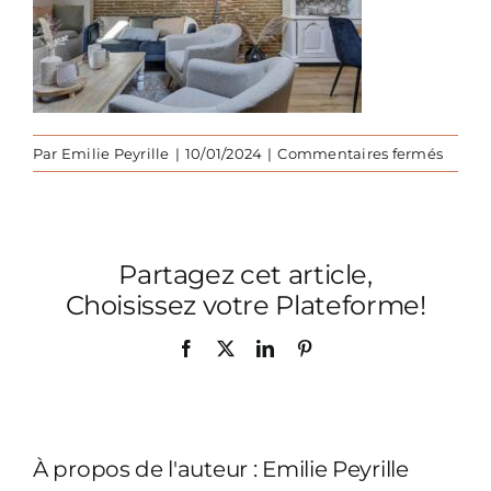
sur
Par
Emilie Peyrille
|
10/01/2024
|
Commentaires fermés
Vacan
a-
la-
campa
Partagez cet article,
salon
campa
Choisissez votre Plateforme!
armoi
Facebook
X
LinkedIn
Pinterest
À propos de l'auteur :
Emilie Peyrille