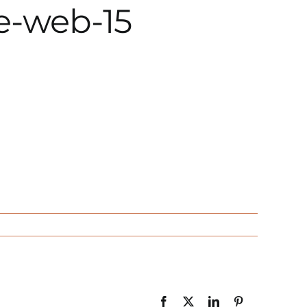
e-web-15
Facebook
X
LinkedIn
Pinterest