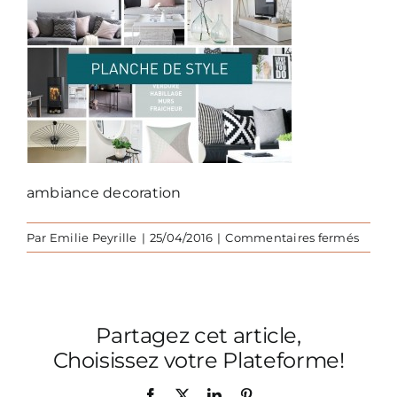
ambiance decoration
sur
Par
Emilie Peyrille
|
25/04/2016
|
Commentaires fermés
presta
emilie
peyril
archit
Partagez cet article,
dinter
et
Choisissez votre Plateforme!
paysag
toulo
Facebook
X
LinkedIn
Pinterest